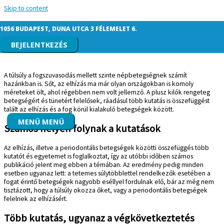
Skip to content
Kapcsolat lehet a túlsúly és periodontális
1056 BUDAPEST, DUNA UTCA 3 FÉLEMELET 6.
betegségek között
BEJELENTKEZÉS
A túlsúly a fogszuvasodás mellett szinte népbetegségnek számít
hazánkban is. Sőt, az elhízás ma már olyan országokban is komoly
méreteket ölt, ahol régebben nem volt jellemző. A plusz kilók rengeteg
betegségért és tünetért felelősek, ráadásul több kutatás is összefüggést
talált az elhízás és a fog körül kialakuló betegségek között.
MENÜ
MENÜ
Számos helyen folynak a kutatások
Az elhízás, illetve a periodontális betegségek közötti összefüggés több
kutatót és egyetemet is foglalkoztat, így az utóbbi időben számos
publikáció jelent meg ebben a témában. Az eredmény pedig minden
esetben ugyanaz lett: a tetemes súlytöbblettel rendelkezők esetében a
fogat érintő betegségek nagyobb eséllyel fordulnak elő, bár az még nem
tisztázott, hogy a túlsúly okozza őket, vagy a periodontális betegségek
felelnek az elhízásért.
Több kutatás, ugyanaz a végkövetkeztetés