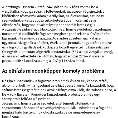
A Pittsburgh Egyetem kutatói 2445 nőt és 2092 férfit vontak be a
vizsgálatba. Hogy igazolják a feltevésüket, tüzetesen végignézték a
kísérletben résztvevők adatait: a súlyukat, az életkorukat, azt, hogy
szenvednek-e kettes típusú cukorbetegségben, valamint azt is
ellenőrizték, hogy van-e valamilyen periodontális betegségük.
A vizsgálat lezártával azt állapították meg, hogy egyértelmű összefüggés
mutatható ki a különféle fogászati megbetegedések és a túlsúly között.
Egy másik intézmény, az ausztrál Adelaide-i Egyetem munkatársai
ugyancsak vizsgálták a kérdést, és ők is arra jutottak, hogy a kóros elhízás
és a fog körüli gyulladások kockázata között egyértelmű kapcsolat van.
Ők egy kisebb mintán végezték a kutatásukat (539 alanyt vizsgáltak meg),
és arra a következtetésre jutottak, hogy az elhízás 22%-kal növeli a
periodontitisz kockázatát, míg a túlsúly 11 százalékkal.
Az elhízás mindenképpen komoly probléma
Még ha el is tekintünk a fogászati problémák és a túlsúly kapcsolatától,
akkor is fel kell hívni a figyelmet az elhízás veszélyeire. Az köztudott, hogy
számos betegségért felelnek azok a fránya extra kilók, de Robert Genco, a
New York Egyetem Fogorvosi Tanszékének professzora még egy
szempontra felhívta a figyelmet.
Jelesül arra, hogy a zsíros szövetek által termelt citokinek – a
sejtkommunikációban részt vevő jelzőmolekulák – növelhetik a fog körül
megtalálható baktériumok okozta gyulladásos megbetegedések
kockázatát.