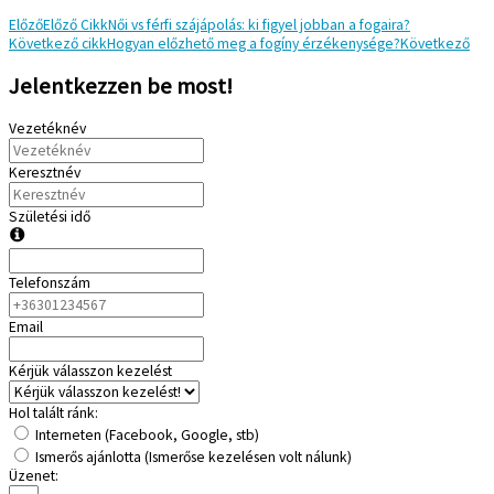
Előző
Előző Cikk
Női vs férfi szájápolás: ki figyel jobban a fogaira?
Következő cikk
Hogyan előzhető meg a fogíny érzékenysége?
Következő
Jelentkezzen be most!
Vezetéknév
Keresztnév
Születési idő
Telefonszám
Email
Kérjük válasszon kezelést
Hol talált ránk:
Interneten (Facebook, Google, stb)
Ismerős ajánlotta (Ismerőse kezelésen volt nálunk)
Üzenet: