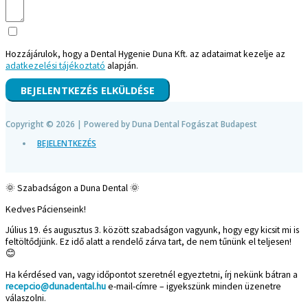
Hozzájárulok, hogy a Dental Hygenie Duna Kft. az adataimat kezelje az
adatkezelési tájékoztató
alapján.
BEJELENTKEZÉS ELKÜLDÉSE
Copyright © 2026 | Powered by
Duna Dental Fogászat Budapest
BEJELENTKEZÉS
🌞 Szabadságon a Duna Dental 🌞
Kedves Pácienseink!
Július 19. és augusztus 3. között szabadságon vagyunk, hogy egy kicsit mi is
feltöltődjünk. Ez idő alatt a rendelő zárva tart, de nem tűnünk el teljesen!
😊
Ha kérdésed van, vagy időpontot szeretnél egyeztetni, írj nekünk bátran a
recepcio@dunadental.hu
e-mail-címre – igyekszünk minden üzenetre
válaszolni.