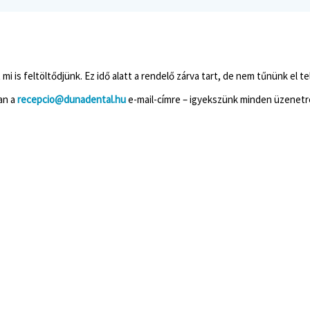
i is feltöltődjünk. Ez idő alatt a rendelő zárva tart, de nem tűnünk el te
an a
recepcio@dunadental.hu
e-mail-címre – igyekszünk minden üzenetre