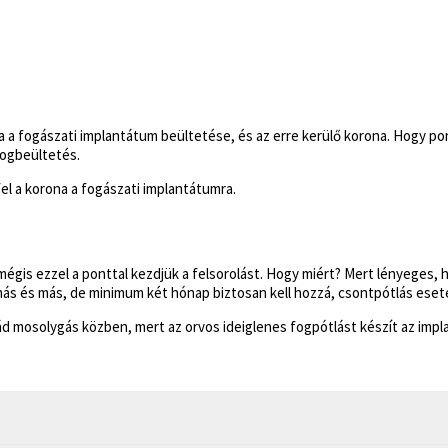
a a fogászati implantátum beültetése, és az erre kerülő korona. Hogy p
fogbeültetés.
el a korona a fogászati implantátumra.
gis ezzel a ponttal kezdjük a felsorolást. Hogy miért? Mert lényeges, h
ás és más, de minimum két hónap biztosan kell hozzá, csontpótlás esetén
szád mosolygás közben, mert az orvos ideiglenes fogpótlást készít az imp
elési terv elkészítésével kezdődik. Ezeket a pontokat ezúttal átugorjuk