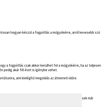
ontosan hogyan készül a fogpótlás a műgyökérre, arról kevesebb szó
ogy a fogpótlás csak akkor kerülhet fel a műgyökérre, ha az teljesen
 pedig akár fél évet is igénybe vehet.
lantátumra, ami kielégítő megoldás az átmeneti időre.
, hiszen az implantátum beültetése előtt a fenti a lépések már