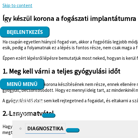
Skip to content
Így készül korona a fogászati implantátumra
1056 BUDAPEST, DUNA UTCA 3 FÉLEMELET 6.
BEJELENTKEZÉS
Ha csupán egyetlen hiányzó fogad van, akkor a fogpótlás legjobb módj
esik, pedig a folyamatnak ez a lépés is fontos része, nem csak maga a 
Éppen ezért lépésről lépésre bemutatjuk most neked, hogyan is kerül f
1. Meg kell várni a teljes gyógyulási időt
MENÜ
MENÜ
Igaz, hogy magának a korona készítésének nem része, ennek ellenére mé
gyógyult, becsontosodott. Hogy ez mennyi ideig tart, az mindenkinél m
A gyógyulási idő alatt sem kell rejtegetned a fogaidat, és eltakarni a 
BEMUTATKOZÁS
2. Lenyomatvétel
KEZELÉSEK
Hagyományos esetben a fogpótlások készítése a konzultációval és a kez
DIAGNOSZTIKA
megtörténtek.