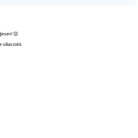
ljesen! 😊
 válaszolni.