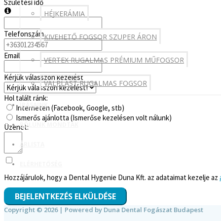
Születési idő
HÉJKERÁMIA
Telefonszám
KIVEHETŐ FOGSOR SZUPER ÁRON
Email
VERTEX RUGALMAS PRÉMIUM MŰFOGSOR
Kérjük válasszon kezelést
VALPLAST RUGALMAS FOGSOR
Hol talált ránk:
ÍRÁSAINK
Interneten (Facebook, Google, stb)
Ismerős ajánlotta (Ismerőse kezelésen volt nálunk)
RÓLUNK MONDTÁK
Üzenet:
ÁRLISTA
ELÉRHETŐSÉG
Hozzájárulok, hogy a Dental Hygenie Duna Kft. az adataimat kezelje az
BEJELENTKEZÉS ELKÜLDÉSE
Copyright © 2026 | Powered by
Duna Dental Fogászat Budapest