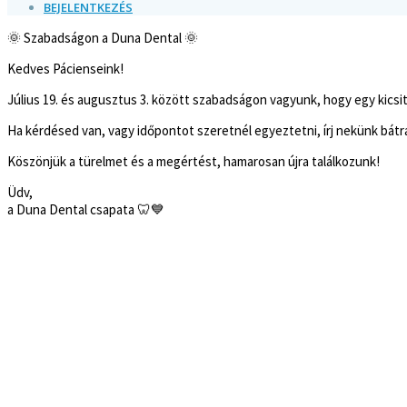
BEJELENTKEZÉS
🌞 Szabadságon a Duna Dental 🌞
Kedves Pácienseink!
Július 19. és augusztus 3. között szabadságon vagyunk, hogy egy kicsit m
Ha kérdésed van, vagy időpontot szeretnél egyeztetni, írj nekünk bátr
Köszönjük a türelmet és a megértést, hamarosan újra találkozunk!
Üdv,
a Duna Dental csapata 🦷💙