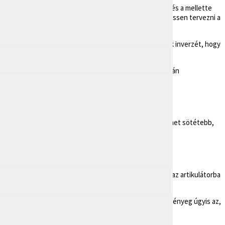
avétel. Jó, ha tudod, hogy nem csak az implantátumról és a mellette
sen állítani a harapási magasságot, és precízen meg lehessen tervezni a
 Miután ez az anyag megszilárdul, meg is kapjuk a fogak inverzét, hogy
tális lenyomatot készít a teljes fogsorról, aminek alapján
nének tökéletesen illeszkednie kell a fogsorba – nem lehet sötétebb,
y anyagból kiönti azt, majd egy különös nevű eszközbe, az artikulátorba
ön, ami tökéletesen illeszkedik a fogsorodba.
itele. A részletekbe ennél jobban nem megyünk bele, a lényeg úgyis az,