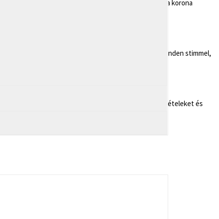
 nyújtotta módszerek – így például a mintavétel mellett a korona
y az apróbb hibák, eltérések javításra kerüljenek. Ha minden stimmel,
k. Miután ez megtörténik, felszabadultan élvezheted az ételeket és