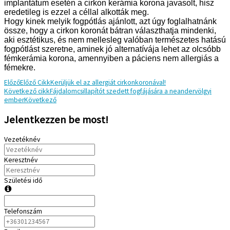
implantátum esetén a cirkon kerámia korona javasolt, hisz
eredetileg is ezzel a céllal alkották meg.
Hogy kinek melyik fogpótlás ajánlott, azt úgy foglalhatnánk
össze, hogy a cirkon koronát bátran választhatja mindenki,
aki esztétikus, és nem mellesleg valóban természetes hatású
fogpótlást szeretne, aminek jó alternatívája lehet az olcsóbb
fémkerámia korona, amennyiben a páciens nem allergiás a
fémekre.
Előző
Előző Cikk
Kerüljük el az allergiát cirkonkoronával!
Következő cikk
Fájdalomcsillapítót szedett fogfájására a neandervölgyi
ember
Következő
Jelentkezzen be most!
Vezetéknév
Keresztnév
Születési idő
Telefonszám