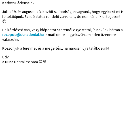
Kedves Pácienseink!
Július 19. és augusztus 3. között szabadságon vagyunk, hogy egy kicsit mi is
feltöltődjünk. Ez idő alatt a rendelő zárva tart, de nem tűnünk el teljesen!
😊
Ha kérdésed van, vagy időpontot szeretnél egyeztetni, írj nekünk bátran a
recepcio@dunadental.hu
e-mail-címre – igyekszünk minden üzenetre
válaszolni.
Köszönjük a türelmet és a megértést, hamarosan újra találkozunk!
Üdv,
a Duna Dental csapata 🦷💙