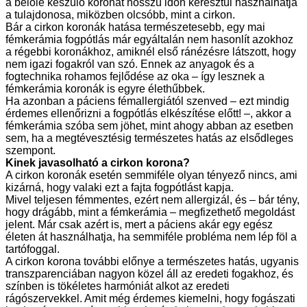
a belőle készülő koronát hosszú időn keresztül használhatja
a tulajdonosa, miközben olcsóbb, mint a cirkon.
Bár a cirkon koronák hatása természetesebb, egy mai
fémkerámia fogpótlás már egyáltalán nem hasonlít azokhoz
a régebbi koronákhoz, amiknél első ránézésre látszott, hogy
nem igazi fogakról van szó. Ennek az anyagok és a
fogtechnika rohamos fejlődése az oka – így lesznek a
fémkerámia koronák is egyre élethűbbek.
Ha azonban a páciens fémallergiától szenved – ezt mindig
érdemes ellenőrizni a fogpótlás elkészítése előtt! –, akkor a
fémkerámia szóba sem jöhet, mint ahogy abban az esetben
sem, ha a megtévesztésig természetes hatás az elsődleges
szempont.
Kinek javasolható a cirkon korona?
A cirkon koronák esetén semmiféle olyan tényező nincs, ami
kizárná, hogy valaki ezt a fajta fogpótlást kapja.
Mivel teljesen fémmentes, ezért nem allergizál, és – bár tény,
hogy drágább, mint a fémkerámia – megfizethető megoldást
jelent. Már csak azért is, mert a páciens akár egy egész
életen át használhatja, ha semmiféle probléma nem lép föl a
tartófoggal.
A cirkon korona további előnye a természetes hatás, ugyanis
transzparenciában nagyon közel áll az eredeti fogakhoz, és
színben is tökéletes harmóniát alkot az eredeti
rágószervekkel. Amit még érdemes kiemelni, hogy fogászati