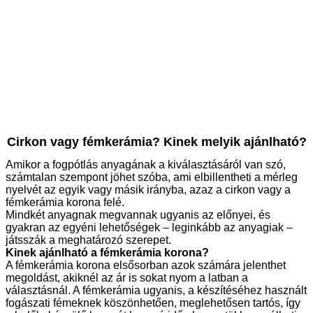
Cirkon vagy fémkerámia? Kinek melyik ajánlható?
Amikor a fogpótlás anyagának a kiválasztásáról van szó,
számtalan szempont jöhet szóba, ami elbillentheti a mérleg
nyelvét az egyik vagy másik irányba, azaz a cirkon vagy a
fémkerámia korona felé.
Mindkét anyagnak megvannak ugyanis az előnyei, és
gyakran az egyéni lehetőségek – leginkább az anyagiak –
játsszák a meghatározó szerepet.
Kinek ajánlható a fémkerámia korona?
A fémkerámia korona elsősorban azok számára jelenthet
megoldást, akiknél az ár is sokat nyom a latban a
választásnál. A fémkerámia ugyanis, a készítéséhez használt
fogászati fémeknek köszönhetően, meglehetősen tartós, így