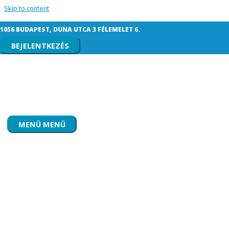
Skip to content
Cirkon vagy fémkerámia? Kinek melyik
1056 BUDAPEST, DUNA UTCA 3 FÉLEMELET 6.
ajánlható?
BEJELENTKEZÉS
MENÜ
MENÜ