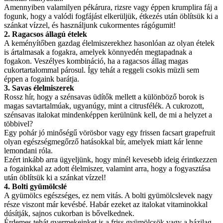
Amennyiben valamilyen pékárura, rizsre vagy éppen krumplira fáj a
fogunk, hogy a valódi fogfájást elkerüljük, étkezés után öblítsük ki a
szánkat vízzel, és használjunk cukormentes rágógumit!
2. Ragacsos állagú ételek
A keményítőben gazdag élelmiszerekhez hasonlóan az olyan ételek
is ártalmasak a fogakra, amelyek könnyedén megtapadnak a
fogakon. Veszélyes kombináció, ha a ragacsos állag magas
cukortartalommal párosul. Így tehát a reggeli csokis müzli sem
éppen a fogaink barátja.
3. Savas élelmiszerek
Rossz hír, hogy a szénsavas üdítők mellett a különböző borok is
magas savtartalmúak, ugyanúgy, mint a citrusfélék. A cukrozott,
szénsavas italokat mindenképpen kerülnünk kell, de mi a helyzet a
többivel?
Egy pohár jó minőségű vörösbor vagy egy frissen facsart grapefruit
olyan egészségmegőrző hatásokkal bír, amelyek miatt kár lenne
lemondani róla.
Ezért inkább arra ügyeljünk, hogy minél kevesebb ideig érintkezzen
a fogainkkal az adott élelmiszer, valamint arra, hogy a fogyasztása
után öblítsük ki a szánkat vízzel!
4. Bolti gyümölcslé
A gyümölcs egészséges, ez nem vitás. A bolti gyümölcslevek nagy
része viszont már kevésbé. Habár ezeket az italokat vitaminokkal
dúsítják, sajnos cukorban is bővelkednek.
Érdemes tehát gyermekeinket is a friss gyümölcsök vagy a házilag