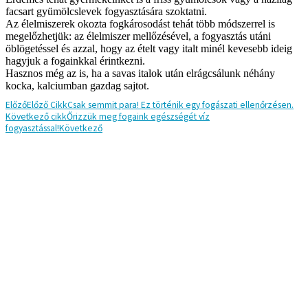
facsart gyümölcslevek fogyasztására szoktatni.
Az élelmiszerek okozta fogkárosodást tehát több módszerrel is
megelőzhetjük: az élelmiszer mellőzésével, a fogyasztás utáni
öblögetéssel és azzal, hogy az ételt vagy italt minél kevesebb ideig
hagyjuk a fogainkkal érintkezni.
Hasznos még az is, ha a savas italok után elrágcsálunk néhány
kocka, kalciumban gazdag sajtot.
Előző
Előző Cikk
Csak semmit para! Ez történik egy fogászati ellenőrzésen.
Következő cikk
Őrizzük meg fogaink egészségét víz
fogyasztással!
Következő
Jelentkezzen be most!
Vezetéknév
Keresztnév
Születési idő
Telefonszám
Email