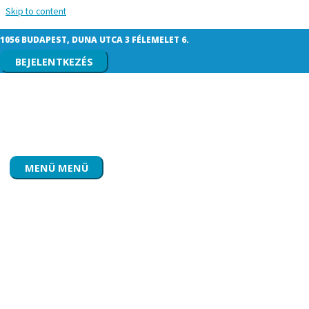
Skip to content
4 élelmiszer, amelyről nem is gondolnád,
1056 BUDAPEST, DUNA UTCA 3 FÉLEMELET 6.
mennyire káros a fogaidra
BEJELENTKEZÉS
MENÜ
MENÜ