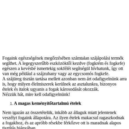
Fogaink egészségének megőrzésében számtalan szájápolási termék
segíthet. A legegyszerűbb eszközöktől kezdve (fogkrém és fogkefe)
egészen a kevésbé ismertekig sokfélét segítségül hívhatunk, így ott
van még például a szájzuhany vagy az egycsomós fogkefe.
A szájüreg tisztán tartása mellett azonban nem árt odafigyelnünk arra
is, hogy milyen élelmiszerek kerülnek az asztalunkra, bizonyos
ételek és italok ugyanis a fogak károsodását okozzák.
Nézzük hát, mire kell odafigyelnünk!
A magas keményítőtartalmú ételek
Nem igazán az összetételük, inkább az állaguk miatt jelentenek
veszélyt fogaink állapotára. Az ilyen ételek makacsul ragaszkodnak
a fogakhoz, és az apróbb résekbe férkőzve ott is maradnak alapos
tisztítás hiányában.